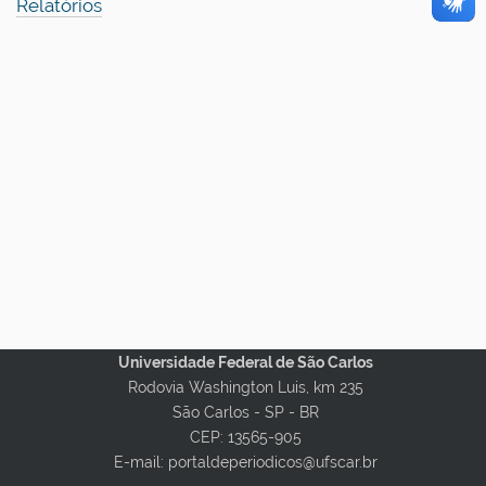
Relatórios
Universidade Federal de São Carlos
Rodovia Washington Luis, km 235
São Carlos - SP - BR
CEP: 13565-905
E-mail: portaldeperiodicos@ufscar.br