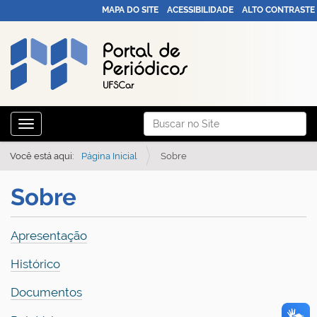
MAPA DO SITE
ACESSIBILIDADE
ALTO CONTRASTE
N
Busca
Toggle navigation
a
Busca Avançada…
v
Você está aqui:
Página Inicial
Sobre
e
Sobre
g
a
ç
Apresentação
ã
Histórico
o
Documentos